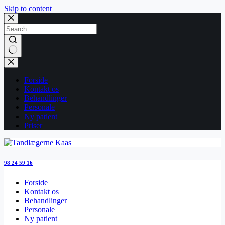
Skip to content
No
results
Forside
Kontakt os
Behandlinger
Personale
Ny patient
Priser
98 24 59 16
Forside
Kontakt os
Behandlinger
Personale
Ny patient